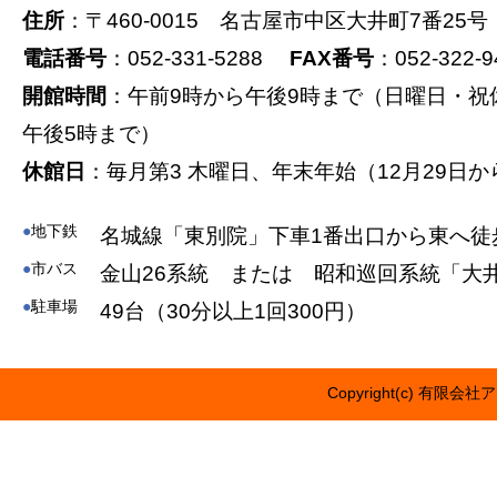
住所
：〒460-0015 名古屋市中区大井町7番25号
電話番号
：052-331-5288
FAX番号
：052-322-9
開館時間
：午前9時から午後9時まで（日曜日・祝
午後5時まで）
休館日
：毎月第3 木曜日、年末年始（12月29日か
●
地下鉄
名城線「東別院」下車1番出口から東へ徒
●
市バス
金山26系統 または 昭和巡回系統「大
●
駐車場
49台（30分以上1回300円）
Copyright(c) 有限会社ア