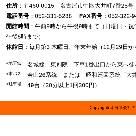
住所
：〒460-0015 名古屋市中区大井町7番25号
電話番号
：052-331-5288
FAX番号
：052-322-9
開館時間
：午前9時から午後9時まで（日曜日・祝
午後5時まで）
休館日
：毎月第3 木曜日、年末年始（12月29日か
●
地下鉄
名城線「東別院」下車1番出口から東へ徒
●
市バス
金山26系統 または 昭和巡回系統「大
●
駐車場
49台（30分以上1回300円）
Copyright(c) 有限会社ア