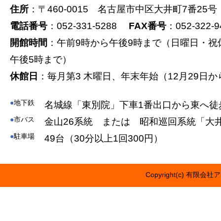
住所
：〒460-0015 名古屋市中区大井町7番25号
電話番号
：052-331-5288
FAX番号
：052-322-9
開館時間
：午前9時から午後9時まで（日曜日・祝
午後5時まで）
休館日
：毎月第3 木曜日、年末年始（12月29日か
●
地下鉄
名城線「東別院」下車1番出口から東へ徒
●
市バス
金山26系統 または 昭和巡回系統「大
●
駐車場
49台（30分以上1回300円）
Copyright(c) 有限会社ア