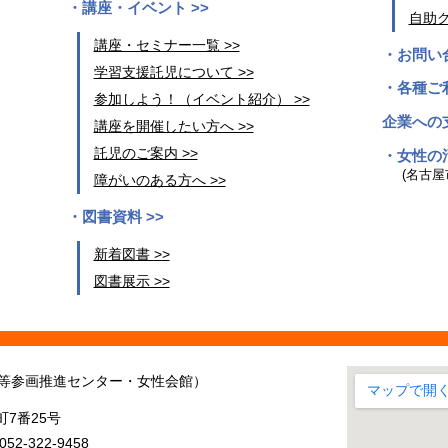
講座・イベント >>
自助グ
講座・セミナー一覧 >>
お問い合
学習支援託児について >>
各種ご
参加しよう！（イベント紹介） >>
企業への
講座を開催したい方へ >>
託児のご案内 >>
女性の
(名古
障がいのある方へ >>
図書資料 >>
新着図書 >>
図書展示 >>
等参画推進センター・女性会館）
町7番25号
052-322-9458