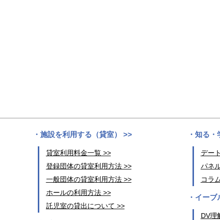
施設を利用する（貸室） >>
知る・学
貸室利用料金一覧 >>
デート
登録団体の貸室利用方法 >>
パネル
一般団体の貸室利用方法 >>
コラム
ホールの利用方法 >>
イーブ
託児室の貸出について >>
DV理