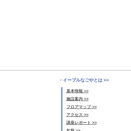
イーブルなごやとは >>
基本情報 >>
施設案内 >>
フロアマップ >>
アクセス >>
講座レポート >>
年報 >>