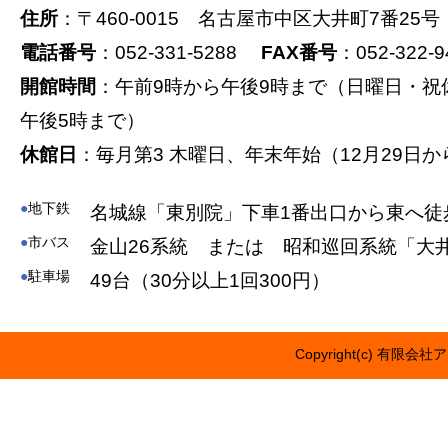
住所
：〒460-0015 名古屋市中区大井町7番25号
電話番号
：052-331-5288
FAX番号
：052-322-9
開館時間
：午前9時から午後9時まで（日曜日・祝
午後5時まで）
休館日
：毎月第3 木曜日、年末年始（12月29日か
●
地下鉄
名城線「東別院」下車1番出口から東へ徒
●
市バス
金山26系統 または 昭和巡回系統「大
●
駐車場
49台（30分以上1回300円）
Copyright(c) 有限会社ア