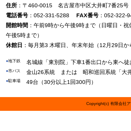
住所
：〒460-0015 名古屋市中区大井町7番25号
電話番号
：052-331-5288
FAX番号
：052-322-9
開館時間
：午前9時から午後9時まで（日曜日・祝
午後5時まで）
休館日
：毎月第3 木曜日、年末年始（12月29日か
●
地下鉄
名城線「東別院」下車1番出口から東へ徒
●
市バス
金山26系統 または 昭和巡回系統「大
●
駐車場
49台（30分以上1回300円）
Copyright(c) 有限会社ア