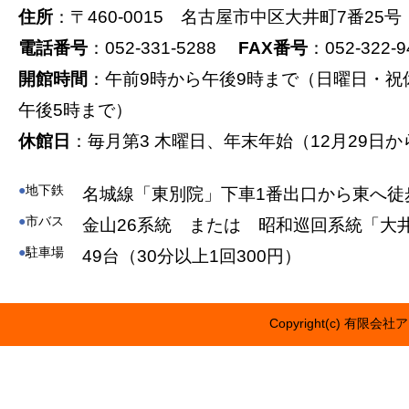
住所
：〒460-0015 名古屋市中区大井町7番25号
電話番号
：052-331-5288
FAX番号
：052-322-9
開館時間
：午前9時から午後9時まで（日曜日・祝
午後5時まで）
休館日
：毎月第3 木曜日、年末年始（12月29日か
●
地下鉄
名城線「東別院」下車1番出口から東へ徒
●
市バス
金山26系統 または 昭和巡回系統「大
●
駐車場
49台（30分以上1回300円）
Copyright(c) 有限会社ア