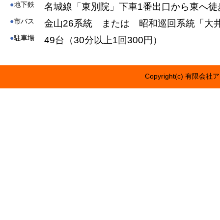
●
地下鉄
名城線「東別院」下車1番出口から東へ徒
●
市バス
金山26系統 または 昭和巡回系統「大
●
駐車場
49台（30分以上1回300円）
Copyright(c) 有限会社ア